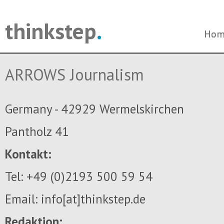
thinkstep
.
Navi
Navi
Hom
Hom
über
über
ARROWS Journalism
Germany - 42929 Wermelskirchen
Pantholz 41
Kontakt:
Tel: +49 (0)2193 500 59 54
Email: info[at]thinkstep.de
Redaktion: