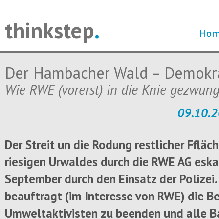
thinkstep
.
Navi
Navi
Hom
Hom
über
über
Der Hambacher Wald – Demokr
Wie RWE (vorerst) in die Knie gezwun
09.10.2
Der Streit un die Rodung restlicher Ffläc
riesigen Urwaldes durch die RWE AG eska
September durch den Einsatz der Polizei.
beauftragt (im Interesse von RWE) die B
Umweltaktivisten zu beenden und alle 