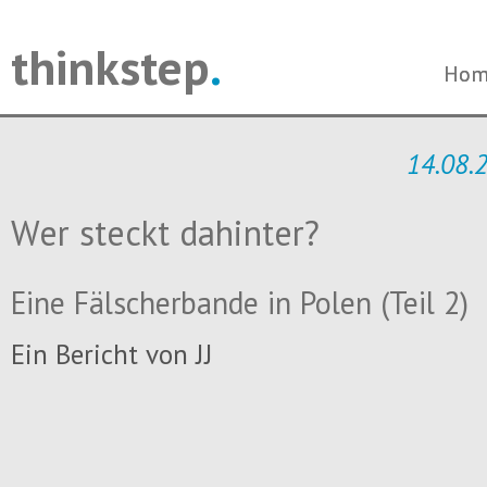
thinkstep
.
Navi
Navi
Hom
Hom
über
über
14.08.
Wer steckt dahinter?
Eine Fälscherbande in Polen (Teil 2)
Ein Bericht von JJ