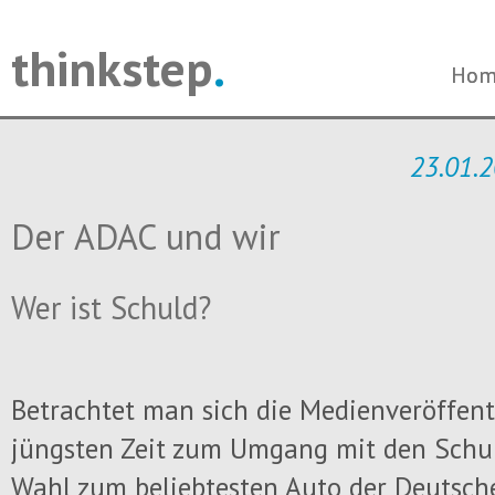
thinkstep
.
Navi
Navi
Hom
Hom
über
über
23.01.2
Der ADAC und wir
Wer ist Schuld?
Betrachtet man sich die Medienveröffen
jüngsten Zeit zum Umgang mit den Sch
Wahl zum beliebtesten Auto der Deutsche