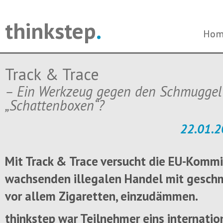
thinkstep
.
Navi
Navi
Hom
Hom
über
über
Track & Trace
– Ein Werkzeug gegen den Schmuggel
„Schattenboxen“?
22.01.2
Mit Track & Trace versucht die EU-Kommi
wachsenden illegalen Handel mit gesch
vor allem Zigaretten, einzudämmen.
thinkstep war Teilnehmer eins internati