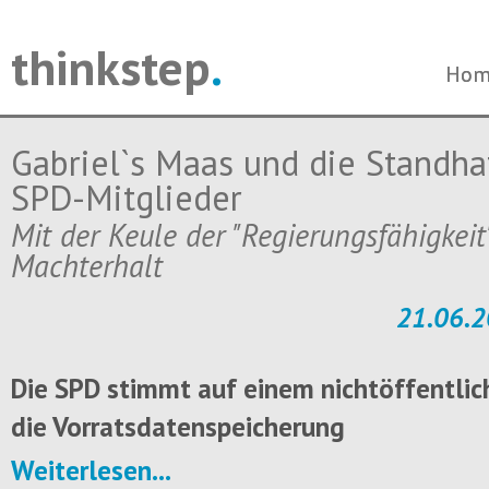
thinkstep
.
Navi
Navi
Hom
Hom
über
über
Gabriel`s Maas und die Standhaf
SPD-Mitglieder
Mit der Keule der "Regierungsfähigkei
Machterhalt
21.06.2
Die SPD stimmt auf einem nichtöffentlic
die Vorratsdatenspeicherung
Weiterlesen...