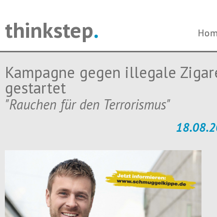
thinkstep
.
Navi
Navi
Hom
Hom
über
über
Kampagne gegen illegale Zigar
gestartet
"Rauchen für den Terrorismus"
18.08.2