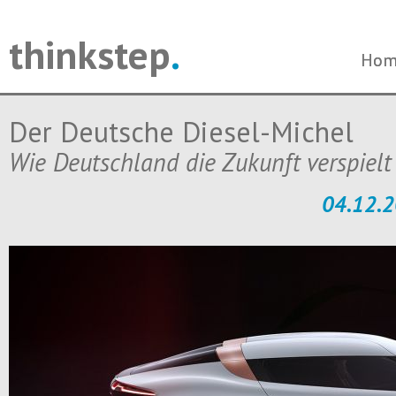
thinkstep
.
Navi
Navi
Hom
Hom
über
über
Der Deutsche Diesel-Michel
Wie Deutschland die Zukunft verspielt
04.12.2