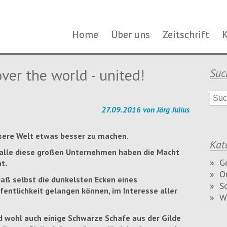
Navigation
Navigation
Home
Home
Über uns
Über uns
Zeitschrift
Zeitschrift
K
K
überspringen
überspringen
ver the world - united!
Suc
27.09.2016 von Jörg Julius
sere Welt etwas besser zu machen.
Kat
 alle diese großen Unternehmen haben die Macht
G
t.
O
aß selbst die dunkelsten Ecken eines
S
fentlichkeit gelangen können, im Interesse aller
W
nd wohl auch einige Schwarze Schafe aus der Gilde