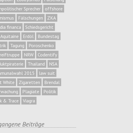
npolitischer Sprecher
offshore
amismus
Fälschungen
ZKA
dia financa
Schiedsgericht
Aquitaine
Erdöl
Bundestag
rik
Tagung
Poroschenko
reiftruppe
NRW
Codentify
uktpiraterie
Thailand
NSA
munalwahl 2015
law suit
cit White
Zigaretten
Brendal
rwachung
Plagiate
Politik
k & Trace
Viagra
gangene Beiträge