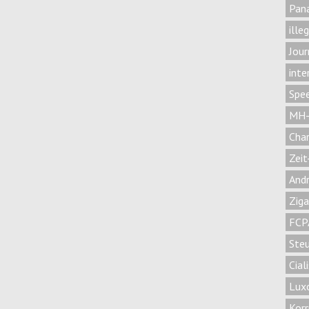
Pan
ille
Jour
inte
Spee
MH-
Char
Zeit
Andr
Zig
FCP
Steu
Cial
Lux
Korr