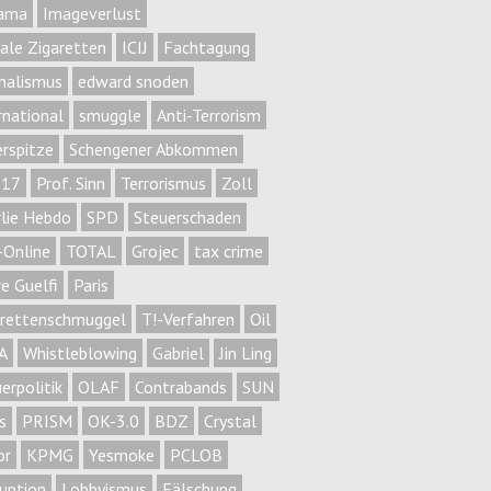
ama
Imageverlust
gale Zigaretten
ICIJ
Fachtagung
nalismus
edward snoden
rnational
smuggle
Anti-Terrorism
rspitze
Schengener Abkommen
17
Prof. Sinn
Terrorismus
Zoll
lie Hebdo
SPD
Steuerschaden
-Online
TOTAL
Grojec
tax crime
e Guelfi
Paris
arettenschmuggel
T!-Verfahren
Oil
A
Whistleblowing
Gabriel
Jin Ling
erpolitik
OLAF
Contrabands
SUN
is
PRISM
OK-3.0
BDZ
Crystal
or
KPMG
Yesmoke
PCLOB
uption
Lobbyismus
Fälschung