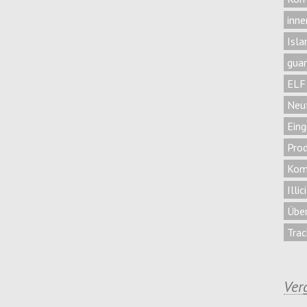
inne
Isl
guar
ELF 
Neut
Eing
Prod
Kom
Illi
Übe
Trac
Ver