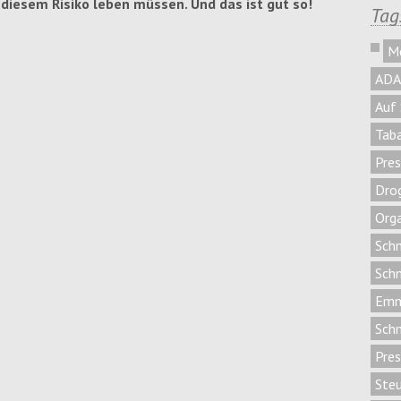
diesem Risiko leben müssen. Und das ist gut so!
Tag
M
ADA
Auf 
Tab
Pres
Dro
Orga
Sch
Sch
Emm
Sch
Pre
Ste