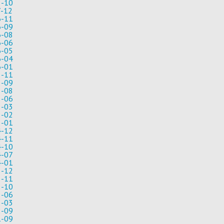
8-10
-12
6-11
6-09
6-08
6-06
6-05
6-04
6-01
5-11
5-09
5-08
5-06
5-03
5-02
5-01
4-12
4-11
4-10
4-07
4-01
3-12
3-11
3-10
3-06
3-03
2-09
1-09