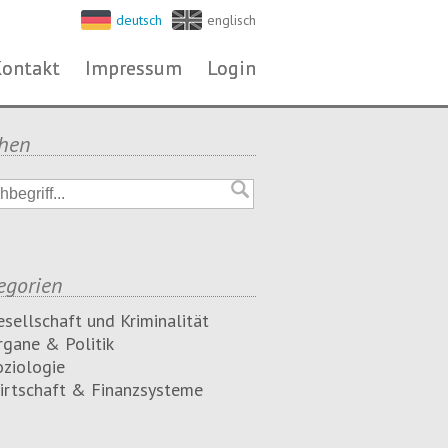
deutsch
englisch
ontakt
ontakt
Impressum
Impressum
Login
Login
hen
egorien
esellschaft und Kriminalität
rgane & Politik
oziologie
irtschaft & Finanzsysteme