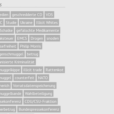
s
edien
geschredderte CD
VDS
C
Studie
Ukraine
Illicit Whites
Schalke
gefälschte Medikamente
aksteuer
EMCS
Drogen
snoden
sefreiheit
Philip Morris
genschmuggel
betrug
nisierte Kriminalität
muggelkippe
illicit trade
Rattenkot
muggel
counterfeit
NATO
erich
Vorratsdatenspeicherung
muggelbande
Wahlbeteiligung
ssekonferenz
CDU/CSU-Fraktion
uerbetrug
Bundespressekonferenz