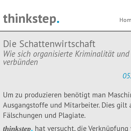
thinkstep
.
Navi
Navi
Hom
Hom
über
über
Die Schattenwirtschaft
Wie sich organisierte Kriminalität und
verbünden
05
Um zu produzieren benötigt man Maschin
Ausgangstoffe und Mitarbeiter. Dies gilt 
Fälschungen und Plagiate.
hat versucht, die Verknüpfung 
thinkstep
.