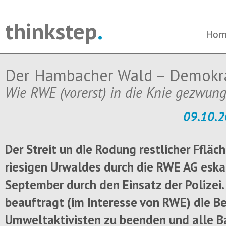
thinkstep
.
Navi
Navi
Hom
Hom
über
über
Der Hambacher Wald – Demokr
Wie RWE (vorerst) in die Knie gezwun
09.10.2
Der Streit un die Rodung restlicher Ffläc
riesigen Urwaldes durch die RWE AG eska
September durch den Einsatz der Polizei.
beauftragt (im Interesse von RWE) die B
Umweltaktivisten zu beenden und alle 